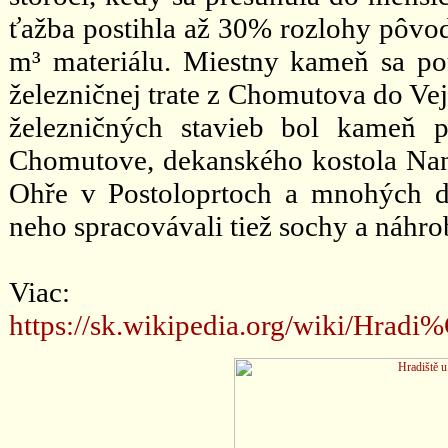
ťažba postihla až 30% rozlohy pôvo
m³ materiálu. Miestny kameň sa po
železničnej trate z Chomutova do Ve
železničných stavieb bol kameň p
Chomutove, dekanského kostola Nan
Ohře v Postoloprtoch a mnohých ď
neho spracovávali tiež sochy a náhro
Viac:
https://sk.wikipedia.org/wiki/H