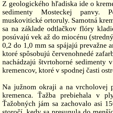
Z geologického hľadiska ide o krem
sedimenty Mosteckej panvy. P
muskovitické ortoruly. Samotná kre
sa na základe odtlačkov flóry kladie
posúvajú vek až do miocénu (stredný
0,2 do 1,0 mm sa spájajú prevažne 
ktoré spôsobujú červenohnedé zafar
nachádzajú štvrtohorné sedimenty 
kremencov, ktoré v spodnej časti ost
Na južnom okraji a na vrcholovej p
kremenca. Ťažba prebiehala v pl
Ťažobných jám sa zachovalo asi 150
storočí, kedy sa presunula do menší