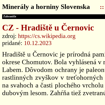
Minerály a horniny Slovenska
:
Zahraničie
CZ - Hradiště u Černovic
zdroj:
https://cs.wikipedia.org
pridané:
10.12.2023
Hradiště u Černovic je prírodná pam
okrese Chomutov. Bola vyhlásená v 
Labem. Dôvodom ochrany je paleonto
rastlinných zvyškov v treťohornýc
na svahoch a časti plochého vrcholu
dubovým lesom. Zahŕňa tiež zvetranú