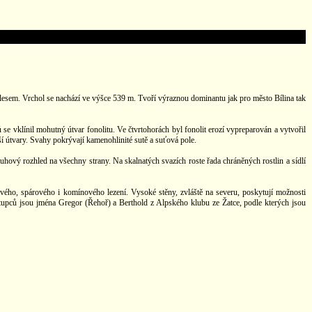
ý lesem. Vrchol se nachází ve výšce 539 m. Tvoří výraznou dominantu jak pro město Bílina tak
se vklínil mohutný útvar fonolitu. Ve čtvrtohorách byl fonolit erozí vypreparován a vytvořil
 útvary. Svahy pokrývají kamenohlinité sutě a suťová pole.
uhový rozhled na všechny strany. Na skalnatých svazích roste řada chráněných rostlin a sídlí
ového, spárového i komínového lezení. Vysoké stěny, zvláště na severu, poskytují možnosti
stupců jsou jména Gregor (Řehoř) a Berthold z Alpského klubu ze Žatce, podle kterých jsou