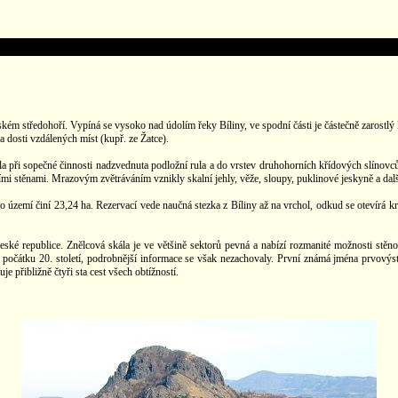
eském středohoří. Vypíná se vysoko nad údolím řeky Bíliny, ve spodní části je částečně zarostl
ha dosti vzdálených míst (kupř. ze Žatce).
la při sopečné činnosti nadzvednuta podložní rula a do vrstev druhohorních křídových slínovců 
 stěnami. Mrazovým zvětráváním vznikly skalní jehly, věže, sloupy, puklinové jeskyně a další
území činí 23,24 ha. Rezervací vede naučná stezka z Bíliny až na vrchol, odkud se otevírá kr
ké republice. Znělcová skála je ve většině sektorů pevná a nabízí rozmanité možnosti stěn
 počátku 20. století, podrobnější informace se však nezachovaly. První známá jména prvový
 přibližně čtyři sta cest všech obtížností.