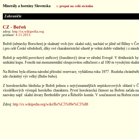
Minerály a horniny Slovenska
:: prepni na celú stránku
Zahraničie
CZ - Bořeň
zdroj:
http://cs.wikipedia.org
pridané:
4.11.2013
Bořeň (německy Borschen) je skalnatý vrch (tzv. skalní suk), nachází se jižně od Bíliny v Č
i pro celé České středohoří, díky své charakteristické siluetě je velmi dobře viditelný i z mno
Bořeň je největší povrchový znělcový (fonolitový) útvar ve střední Evropě. V třetihorách by
unikátní kupu. Fonolit má monumentální sloupcovitou odlučnost s až 100 m vysokými skalními
Na Bořeni byla zřízena národní přírodní rezervace, vyhlášena roku 1977. Rozloha chráněného 
zde chráněný výr velký (Bubo bubo).
Z horolezeckého hlediska je Bořeň jednou z nejvýznamnějších nepískovcových oblastí v Čes
vícedélkových výstupů horského charakteru. První horolezecká činnost na Bořeni začala na
nazvány např. skalní útvary Bertholdův prst a Řehořův komín. V současnosti na Bořeni existuje
Zdroj:
http://cs.wikipedia.org/wiki/Bo%C5%99e%C5%88