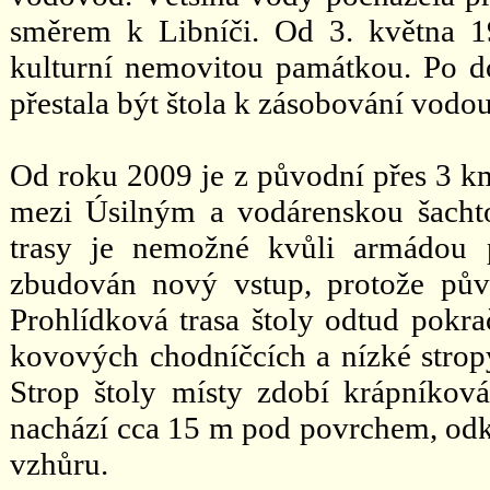
směrem k Libníči. Od 3. května 19
kulturní nemovitou památkou. Po 
přestala být štola k zásobování vodo
Od roku 2009 je z původní přes 3 k
mezi Úsilným a vodárenskou šachto
trasy je nemožné kvůli armádou 
zbudován nový vstup, protože pů
Prohlídková trasa štoly odtud pokr
kovových chodníčcích a nízké stropy
Strop štoly místy zdobí krápníkov
nachází cca 15 m pod povrchem, odk
vzhůru.