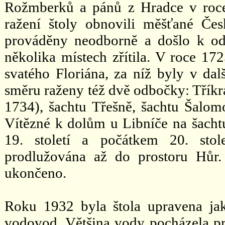
Rožmberků a pánů z Hradce v roce 
ražení štoly obnovili měšťané Če
prováděny neodborně a došlo k od
několika místech zřítila. V roce 172
svatého Floriána, za níž byly v da
směru raženy též dvě odbočky: Tříkr
1734), šachtu Třešně, šachtu Šalo
Vítězné k dolům u Libníče na šacht
19. století a počátkem 20. sto
prodlužována až do prostoru Hůr.
ukončeno.
Roku 1932 byla štola upravena ja
vodovod. Většina vody pocházela p