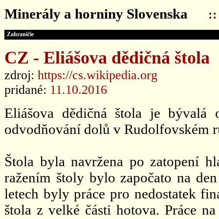
Minerály a horniny Slovenska
:
Zahraničie
CZ - Eliášova dědičná štola
zdroj:
https://cs.wikipedia.org
pridané:
11.10.2016
Eliášova dědičná štola je bývalá 
odvodňování dolů v Rudolfovském r
Štola byla navržena po zatopení h
ražením štoly bylo započato na den 
letech byly práce pro nedostatek fin
štola z velké části hotova. Práce na