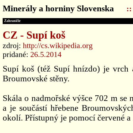
Minerály a horniny Slovenska
:
Zahraničie
CZ - Supí koš
zdroj:
http://cs.wikipedia.org
pridané:
26.5.2014
Supí koš (též Supí hnízdo) je vrch 
Broumovské stěny.
Skála o nadmořské výšce 702 m se n
a je součástí hřebene Broumovských
okolí. Přístupný je pomocí červené a