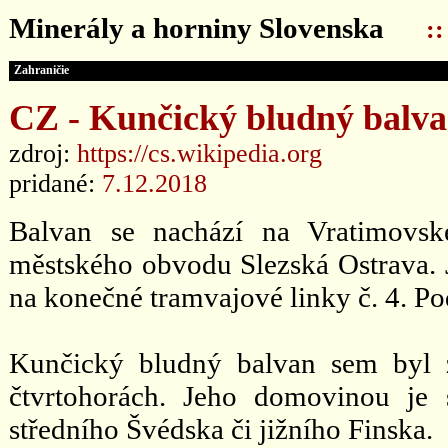
Minerály a horniny Slovenska
:
Zahraničie
CZ - Kunčický bludný balv
zdroj:
https://cs.wikipedia.org
pridané:
7.12.2018
Balvan se nachází na Vratimovské
městského obvodu Slezská Ostrava. J
na konečné tramvajové linky č. 4. Po
Kunčický bludný balvan sem byl 
čtvrtohorách. Jeho domovinou je s
středního Švédska či jižního Finska.