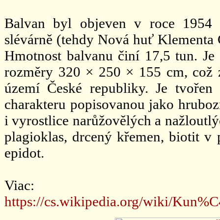
Balvan byl objeven v roce 1954 
slévárně (tehdy Nová huť Klementa 
Hmotnost balvanu činí 17,5 tun. Je 
rozměry 320 × 250 × 155 cm, což z
území České republiky. Je tvořen
charakteru popisovanou jako hrubozr
i vyrostlice narůžovělých a nažloutl
plagioklas, drcený křemen, biotit v 
epidot.
Viac:
https://cs.wikipedia.org/wiki/