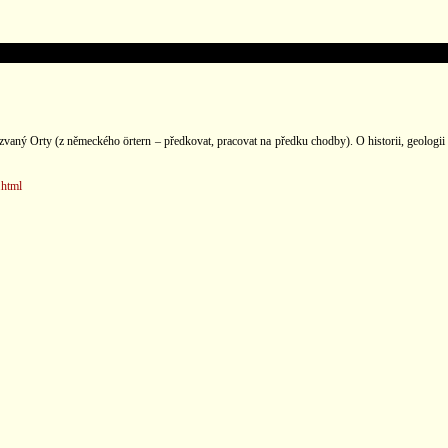
aný Orty (z německého örtern – předkovat, pracovat na předku chodby). O historii, geologii a
.html