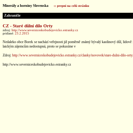
Minerály a horniny Slovenska
:: prepni na celú stránku
Zahraničie
CZ - Staré důlní dílo Orty
zdroj:
http://www.severniceskobudejovicko.estranky.cz
pridané:
23.2.2015
Nedaleko obce Borek se nachází veřejnosti již poměrně známý bývalý kaolinový důl, lidově zv
laickým zájemcům nedostupná, proto se pokusíme v
Zdroj:
http://www.severniceskobudejovicko.estranky.cz/clanky/novovek/stare-dulni-dilo-orty
http://www.severniceskobudejovicko.estranky.cz