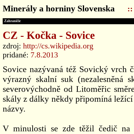
Minerály a horniny Slovenska
:
Zahraničie
CZ - Kočka - Sovice
zdroj:
http://cs.wikipedia.org
pridané:
7.8.2013
Sovice nazývaná též Sovický vrch č
výrazný skalní suk (nezalesněná s
severovýchodně od Litoměřic směre
skály z dálky někdy připomíná ležící
názvy.
V minulosti se zde těžil čedič na 