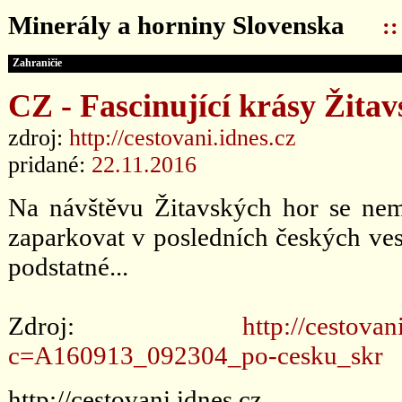
Minerály a horniny Slovenska
:
Zahraničie
CZ - Fascinující krásy Žita
zdroj:
http://cestovani.idnes.cz
pridané:
22.11.2016
Na návštěvu Žitavských hor se nem
zaparkovat v posledních českých ve
podstatné...
Zdroj:
http://cestova
c=A160913_092304_po-cesku_skr
http://cestovani.idnes.cz