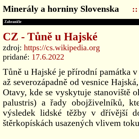
Minerály a horniny Slovenska
:
Zahraničie
CZ - Tůně u Hajské
zdroj:
https://cs.wikipedia.org
pridané:
17.6.2022
Tůně u Hajské je přírodní památka v 
až severozápadně od vesnice Hajská, 
Otavy, kde se vyskytuje stanoviště o
palustris) a řady obojživelníků, k
výsledek lidské těžby v dřívější 
štěrkopískách usazených vlivem toku