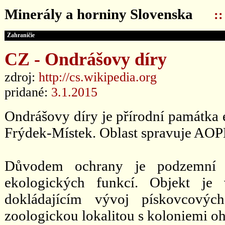
Minerály a horniny Slovenska
:
Zahraničie
CZ - Ondrášovy díry
zdroj:
http://cs.wikipedia.org
pridané:
3.1.2015
Ondrášovy díry je přírodní památka 
Frýdek-Místek. Oblast spravuje A
Důvodem ochrany je podzemní s
ekologických funkcí. Objekt je
dokládajícím vývoj pískovcovýc
zoologickou lokalitou s koloniemi o