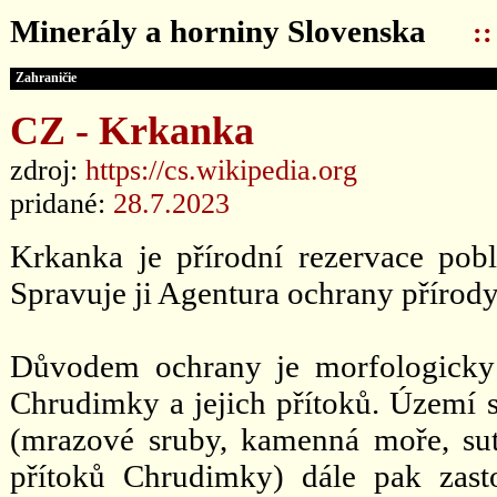
Minerály a horniny Slovenska
:
Zahraničie
CZ - Krkanka
zdroj:
https://cs.wikipedia.org
pridané:
28.7.2023
Krkanka je přírodní rezervace pob
Spravuje ji Agentura ochrany přírod
Důvodem ochrany je morfologicky
Chrudimky a jejich přítoků. Území 
(mrazové sruby, kamenná moře, sut
přítoků Chrudimky) dále pak zasto