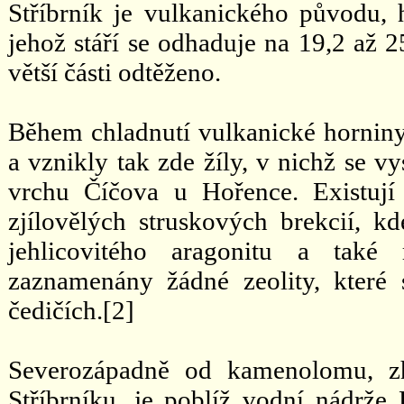
Stříbrník je vulkanického původu, h
jehož stáří se odhaduje na 19,2 až 25
větší části odtěženo.
Během chladnutí vulkanické horniny
a vznikly tak zde žíly, v nichž se v
vrchu Číčova u Hořence. Existují 
zjílovělých struskových brekcií, 
jehlicovitého aragonitu a také
zaznamenány žádné zeolity, které 
čedičích.[2]
Severozápadně od kamenolomu, zh
Stříbrníku, je poblíž vodní nádrže 