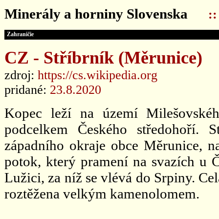
Minerály a horniny Slovenska
:
Zahraničie
CZ - Stříbrník (Měrunice)
zdroj:
https://cs.wikipedia.org
pridané:
23.8.2020
Kopec leží na území Milešovskéh
podcelkem Českého středohoří. S
západního okraje obce Měrunice, na
potok, který pramení na svazích u 
Lužici, za níž se vlévá do Srpiny. Ce
roztěžena velkým kamenolomem.