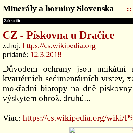
Minerály a horniny Slovenska
:
Zahraničie
CZ - Pískovna u Dračice
zdroj:
https://cs.wikipedia.org
pridané:
12.3.2018
Důvodem ochrany jsou unikátní g
kvartérních sedimentárních vrstev, 
mokřadní biotopy na dně pískovny a
výskytem ohrož. druhů...
Viac:
https://cs.wikipedia.org/w