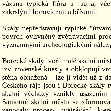
vázána typická flóra a fauna, vče
zakrslými borovicemi a břízami.
Skály nepředstavují typické "útvaro
povrch ovlivněný zvětrávacími proc
významnými archeologickými nálezy
Borecké skály tvoří malé skalní měst
tzv. rovenské kuesty a obklopují vrc
stěna obnažená – lze ji vidět už z d
Českého ráje jsou i Borecké skály 
skalní výchozy vznikly usazením 
Samotné skalní město se zformova
započaly procesy zvětrávání, kte