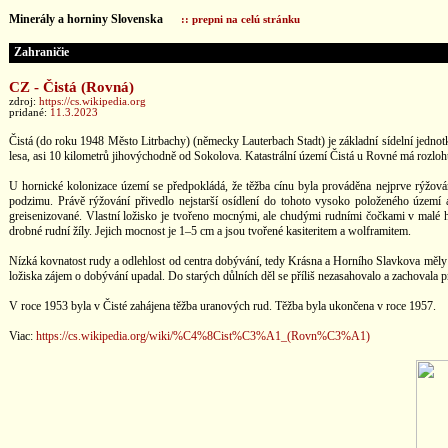
Minerály a horniny Slovenska
:: prepni na celú stránku
Zahraničie
CZ - Čistá (Rovná)
zdroj:
https://cs.wikipedia.org
pridané:
11.3.2023
Čistá (do roku 1948 Město Litrbachy) (německy Lauterbach Stadt) je základní sídelní jedno
lesa, asi 10 kilometrů jihovýchodně od Sokolova. Katastrální území Čistá u Rovné má rozlo
U hornické kolonizace území se předpokládá, že těžba cínu byla prováděna nejprve rýžová
podzimu. Právě rýžování přivedlo nejstarší osídlení do tohoto vysoko položeného území 
greisenizované. Vlastní ložisko je tvořeno mocnými, ale chudými rudními čočkami v malé 
drobné rudní žíly. Jejich mocnost je 1–5 cm a jsou tvořené kasiteritem a wolframitem.
Nízká kovnatost rudy a odlehlost od centra dobývání, tedy Krásna a Horního Slavkova měly 
ložiska zájem o dobývání upadal. Do starých důlních děl se příliš nezasahovalo a zachovala 
V roce 1953 byla v Čisté zahájena těžba uranových rud. Těžba byla ukončena v roce 1957.
Viac:
https://cs.wikipedia.org/wiki/%C4%8Cist%C3%A1_(Rovn%C3%A1)