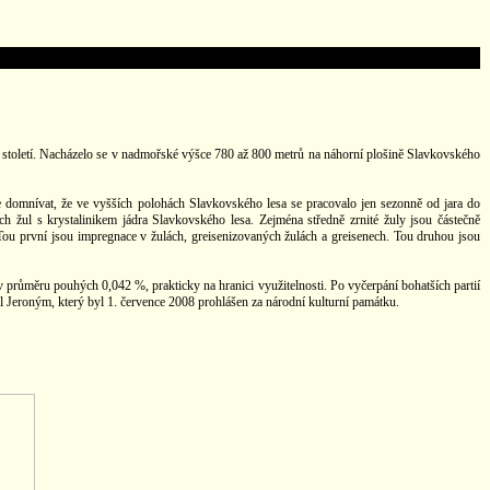
. století. Nacházelo se v nadmořské výšce 780 až 800 metrů na náhorní plošině Slavkovského
e domnívat, že ve vyšších polohách Slavkovského lesa se pracovalo jen sezonně od jara do
 žul s krystalinikem jádra Slavkovského lesa. Zejména středně zrnité žuly jsou částečně
ou první jsou impregnace v žulách, greisenizovaných žulách a greisenech. Tou druhou jsou
průměru pouhých 0,042 %, prakticky na hranici využitelnosti. Po vyčerpání bohatších partií
ůl Jeroným, který byl 1. července 2008 prohlášen za národní kulturní památku.