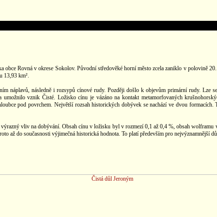
tka obce Rovná v okrese Sokolov. Původní středověké horní město zcela zaniklo v polovině 20
hu 13,93 km².
ním náplavů, následně i rozsypů cínové rudy. Později došlo k objevům primární rudy. Lze s
a umožnilo vznik Čisté. Ložisko cínu je vázáno na kontakt metamorfovaných krušnohorských
hloubce pod povrchem. Největší rozsah historických dobývek se nachází ve dvou formacích. T
výrazný vliv na dobývání. Obsah cínu v ložisku byl v rozmezí 0,1 až 0,4 %, obsah wolframu v 
proto až do současnosti výjimečná historická hodnota. To platí především pro nejvýznamnější d