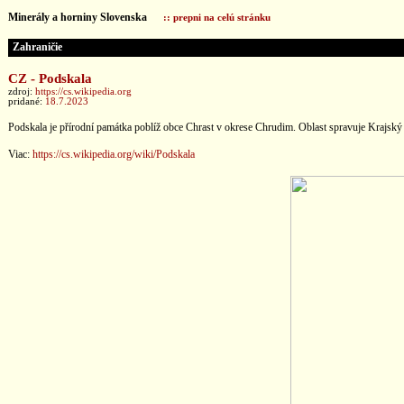
Minerály a horniny Slovenska
:: prepni na celú stránku
Zahraničie
CZ - Podskala
zdroj:
https://cs.wikipedia.org
pridané:
18.7.2023
Podskala je přírodní památka poblíž obce Chrast v okrese Chrudim. Oblast spravuje Krajský 
Viac:
https://cs.wikipedia.org/wiki/Podskala