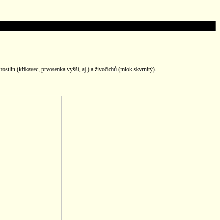
tlin (křikavec, prvosenka vyšší, aj.) a živočichů (mlok skvrnitý).