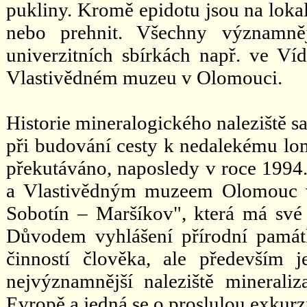
pukliny. Kromě epidotu jsou na lokali
nebo prehnit. Všechny významně
univerzitních sbírkách např. ve Ví
Vlastivědném muzeu v Olomouci.
Historie mineralogického naleziště 
při budování cesty k nedalekému lo
překutáváno, naposledy v roce 199
a Vlastivědným muzeem Olomouc v
Sobotín – Maršíkov", která má své p
Důvodem vyhlášení přírodní památ
činností člověka, ale především 
nejvýznamnější naleziště minerali
Evropě a jedná se o proslulou exkurzn