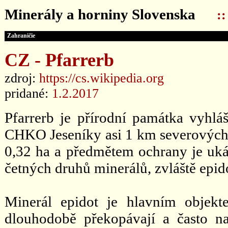
Minerály a horniny Slovenska
:
Zahraničie
CZ - Pfarrerb
zdroj:
https://cs.wikipedia.org
pridané:
1.2.2017
Pfarrerb je přírodní památka vyhl
CHKO Jeseníky asi 1 km severovýcho
0,32 ha a předmětem ochrany je uká
četných druhů minerálů, zvláště epid
Minerál epidot je hlavním objekte
dlouhodobě překopávají a často na