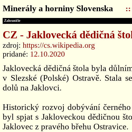
Minerály a horniny Slovenska
:
Zahraničie
CZ - Jaklovecká dědičná što
zdroj:
https://cs.wikipedia.org
pridané:
12.10.2020
Jaklovecká dědičná štola byla důlním
v Slezské (Polské) Ostravě. Stala 
dolů na Jaklovci.
Historický rozvoj dobývání černého 
byl spjat s Jakloveckou dědičnou što
Jaklovec z pravého břehu Ostravice.