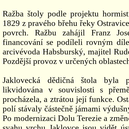
Ražba štoly podle projektu hormis
1829 z pravého břehu řeky Ostravice
povrch. Ražbu zahájil Franz Jo
financování se podíleli rovným dí
arcivévoda Habsburský, majitel Rud
Pozdější provoz v určených oblastech
Jaklovecká dědičná štola byla
likvidována v souvislosti s pře
procházela, a ztrátou její funkce. O
polí stávaly částečně jámami výdušn
Po modernizaci Dolu Terezie a změno
svahu vrchu Jaklovce jsou vidět ús