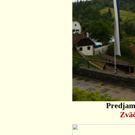
Predjams
Zväč