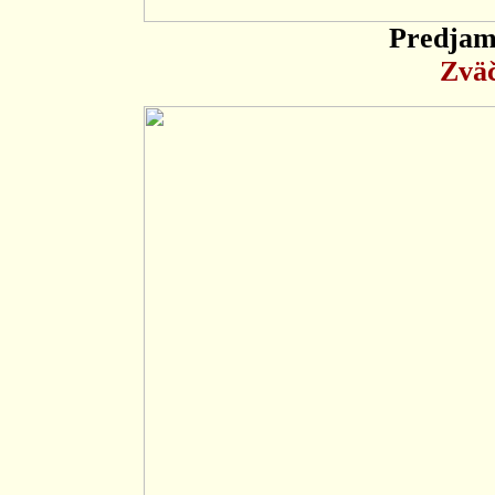
Predjams
Zväč