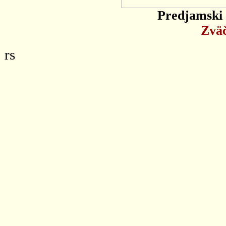
Predjamski 
Zväč
rs