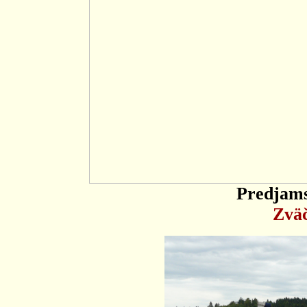
Predjams
Zväč