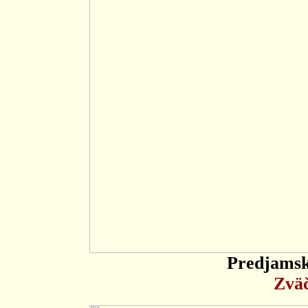
Predjamski
Zväč