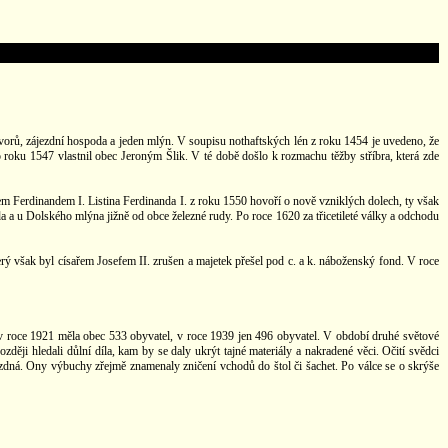
vorů, zájezdní hospoda a jeden mlýn. V soupisu nothaftských lén z roku 1454 je uvedeno, že
o roku 1547 vlastnil obec Jeroným Šlik. V té době došlo k rozmachu těžby stříbra, která zde
m Ferdinandem I. Listina Ferdinanda I. z roku 1550 hovoří o nově vzniklých dolech, ty však
da a u Dolského mlýna jižně od obce železné rudy. Po roce 1620 za třicetileté války a odchodu
rý však byl císařem Josefem II. zrušen a majetek přešel pod c. a k. náboženský fond. V roce
 v roce 1921 měla obec 533 obyvatel, v roce 1939 jen 496 obyvatel. V období druhé světové
ději hledali důlní díla, kam by se daly ukrýt tajné materiály a nakradené věci. Očití svědci
prázdná. Ony výbuchy zřejmě znamenaly zničení vchodů do štol či šachet. Po válce se o skrýše