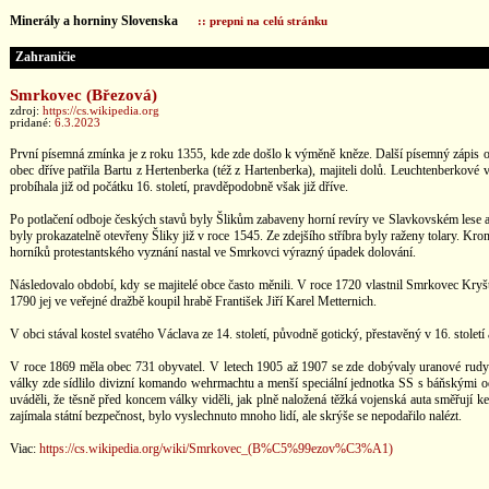
Minerály a horniny Slovenska
:: prepni na celú stránku
Zahraničie
Smrkovec (Březová)
zdroj:
https://cs.wikipedia.org
pridané:
6.3.2023
První písemná zmínka je z roku 1355, kde zde došlo k výměně kněze. Další písemný zápis o 
obec dříve patřila Bartu z Hertenberka (též z Hartenberka), majiteli dolů. Leuchtenberkové
probíhala již od počátku 16. století, pravděpodobně však již dříve.
Po potlačení odboje českých stavů byly Šlikům zabaveny horní revíry ve Slavkovském lese a
byly prokazatelně otevřeny Šliky již v roce 1545. Ze zdejšího stříbra byly raženy tolary. Kr
horníků protestantského vyznání nastal ve Smrkovci výrazný úpadek dolování.
Následovalo období, kdy se majitelé obce často měnili. V roce 1720 vlastnil Smrkovec Kryšt
1790 jej ve veřejné dražbě koupil hrabě František Jiří Karel Metternich.
V obci stával kostel svatého Václava ze 14. století, původně gotický, přestavěný v 16. století
V roce 1869 měla obec 731 obyvatel. V letech 1905 až 1907 se zde dobývaly uranové rudy p
války zde sídlilo divizní komando wehrmachtu a menší speciální jednotka SS s báňskými odbor
uváděli, že těsně před koncem války viděli, jak plně naložená těžká vojenská auta směřují k
zajímala státní bezpečnost, bylo vyslechnuto mnoho lidí, ale skrýše se nepodařilo nalézt.
Viac:
https://cs.wikipedia.org/wiki/Smrkovec_(B%C5%99ezov%C3%A1)