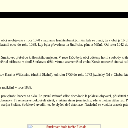
obci se objevuje v roce 1370 v seznamu leuchtenberských lén, kde se uvádí, že v obci je 16 d
 vlastnili obec do roku 1538, kdy byla převedena na Jindřicha, pána z Míšně. Od roku 1542 d
 Smrkovec přešel do královského majetku. V roce 1550 byly obci uděleny horní svobody krále
omě rud stříbra se v okolí Smrkovce těžil i vizmut a severně od vrchu Kozák omezeně cínová ru
ov Karel z Wildsteinu (dnešní Skalná), od roku 1756 do roku 1773 jezuitský řád v Chebu, kte
 a radikálně v roce 1839.
ro výrobu barviv na sklo. Po první světové válce docházelo k poklesu obyvatel, při sčítání
níky. Ti se nejprve pokoušeli zjistit, v jakém stavu jsou šachty, zda je možná těžba rud. Poz
e starým štolám. Svědkové uvedli i to, že slyšeli dvě detonace. Následně se vozidla vracela 