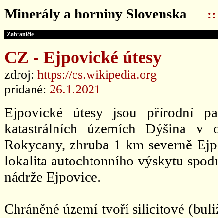
Minerály a horniny Slovenska
:
Zahraničie
CZ - Ejpovické útesy
zdroj:
https://cs.wikipedia.org
pridané:
26.1.2021
Ejpovické útesy jsou přírodní p
katastrálních územích Dýšina v 
Rokycany, zhruba 1 km severně Ejpo
lokalita autochtonního výskytu spo
nádrže Ejpovice.
Chráněné území tvoří silicitové (buli