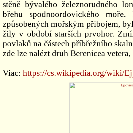
stěně bývalého železnorudného lom
břehu spodnoordovického moře. 
způsobených mořským příbojem, byly
žily v období starších prvohor. Zm
povlaků na částech příbřežního skaln
zde lze nalézt druh Berenicea vetera
Viac:
https://cs.wikipedia.org/wi