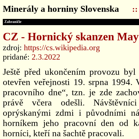
Minerály a horniny Slovenska
:
Zahraničie
CZ - Hornický skanzen Ma
zdroj:
https://cs.wikipedia.org
pridané:
2.3.2022
Ještě před ukončením provozu byl 
otevřen veřejnosti 19. srpna 1994.
pracovního dne“, tzn. je zde zachov
právě včera odešli. Návštěvníci
oprýskanými zdmi i původními náp
horníkem jeho pracovní den od ka
horníci, kteří na šachtě pracovali.