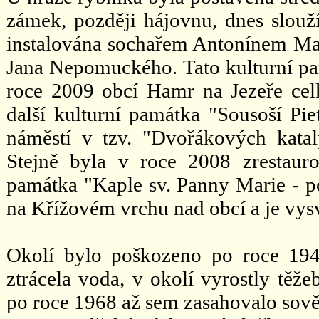
zámek, později hájovnu, dnes slouží
instalována sochařem Antonínem Ma
Jana Nepomuckého. Tato kulturní pa
roce 2009 obcí Hamr na Jezeře cel
další kulturní památka "Sousoší Pie
náměstí v tzv. "Dvořákových kata
Stejně byla v roce 2008 zrestaur
památka "Kaple sv. Panny Marie - po
na Křížovém vrchu nad obcí a je vysv
Okolí bylo poškozeno po roce 194
ztrácela voda, v okolí vyrostly těžeb
po roce 1968 až sem zasahovalo sovět