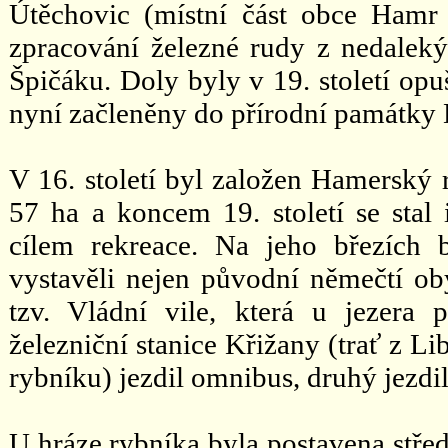
Útěchovic (místní část obce Hamr
zpracování železné rudy z nedale
Špičáku. Doly byly v 19. století opu
nyní začleněny do přírodní památky D
V 16. století byl založen Hamerský 
57 ha a koncem 19. století se sta
cílem rekreace. Na jeho březích 
vystavěli nejen původní němečtí oby
tzv. Vládní vile, která u jezera 
železniční stanice Křižany (trať z 
rybníku) jezdil omnibus, druhý jezdil
U hráze rybníka byla postavena střed