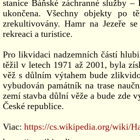
stanice Báňské záchranné služby – 
ukončena. Všechny objekty po tě
zrekultivovány. Hamr na Jezeře s
rekreaci a turistice.
Pro likvidaci nadzemních částí hlu
těžil v letech 1971 až 2001, byla z
věž s důlním výtahem bude zlikvid
vybudován památník na trase naučné
zemí stavba důlní věže a bude zde 
České republice.
Viac:
https://cs.wikipedia.org/wik