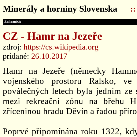
Minerály a horniny Slovenska
:
Zahraničie
CZ - Hamr na Jezeře
zdroj:
https://cs.wikipedia.org
pridané:
26.10.2017
Hamr na Jezeře (německy Hamme
vojenského prostoru Ralsko, ve
poválečných letech byla jedním ze s
mezi rekreační zónu na břehu Ha
zříceninou hradu Děvín a řadou příro
Poprvé připomínána roku 1322, kdy