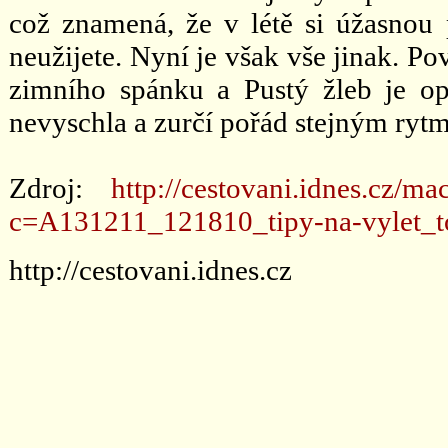
což znamená, že v létě si úžasnou 
neužijete. Nyní je však vše jinak. 
zimního spánku a Pustý žleb je o
nevyschla a zurčí pořád stejným ryt
Zdroj:
http://cestovani.idnes.cz/ma
c=A131211_121810_tipy-na-vylet_
http://cestovani.idnes.cz