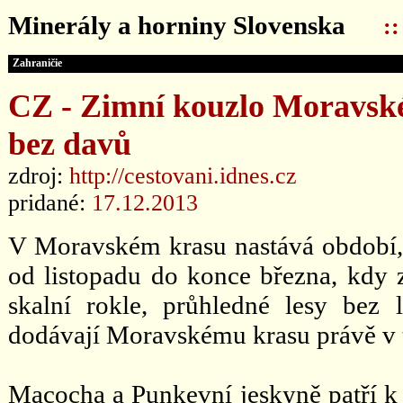
Minerály a horniny Slovenska
:
Zahraničie
CZ - Zimní kouzlo Moravské
bez davů
zdroj:
http://cestovani.idnes.cz
pridané:
17.12.2013
V Moravském krasu nastává období,
od listopadu do konce března, kdy z
skalní rokle, průhledné lesy bez l
dodávají Moravskému krasu právě v t
Macocha a Punkevní jeskyně patří k