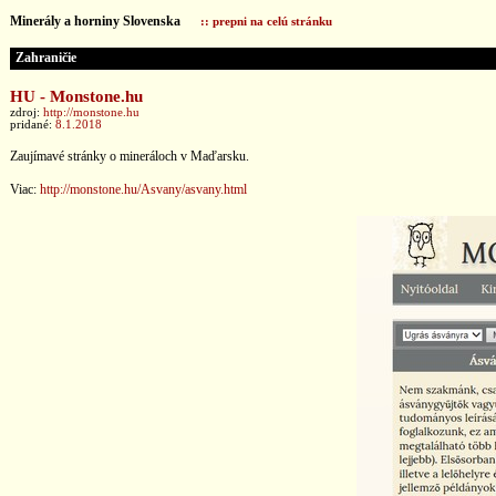
Minerály a horniny Slovenska
:: prepni na celú stránku
Zahraničie
HU - Monstone.hu
zdroj:
http://monstone.hu
pridané:
8.1.2018
Zaujímavé stránky o mineráloch v Maďarsku.
Viac:
http://monstone.hu/Asvany/asvany.html