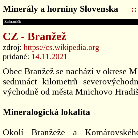
Minerály a horniny Slovenska
:
Zahraničie
CZ - Branžež
zdroj:
https://cs.wikipedia.org
pridané:
14.11.2021
Obec Branžež se nachází v okrese Ml
sedmnáct kilometrů severovýchod
východně od města Mnichovo Hradiště
Mineralogická lokalita
Okolí Branžeže a Komárovského