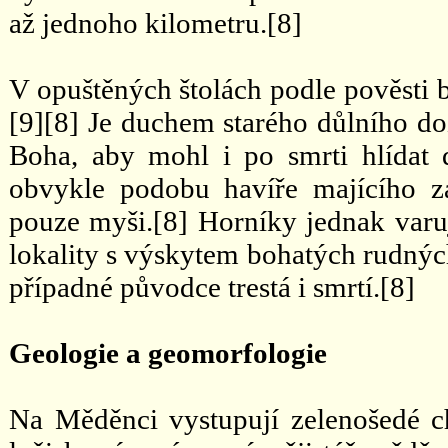
až jednoho kilometru.[8]
V opuštěných štolách podle pověsti b
[9][8] Je duchem starého důlního doz
Boha, aby mohl i po smrti hlídat
obvykle podobu havíře majícího z
pouze myši.[8] Horníky jednak varuj
lokality s výskytem bohatých rudných
případné původce trestá i smrtí.[8]
Geologie a geomorfologie
Na Měděnci vystupují zelenošedé ch