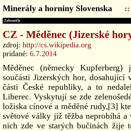
Minerály a horniny Slovenska
:
Zahraničie
CZ - Měděnec (Jizerské hor
zdroj:
http://cs.wikipedia.org
pridané:
6.7.2014
Měděnec (německy Kupferberg) je
součásti Jizerských hor, dosahující
části České republiky, a to ned
Liberec. Vyskytují se zde zelenošedé
ložiska cínové a měděné rudy,[3] kter
světové války již těžba neprobíhá a 
nich zde ve starých bučinách žije 