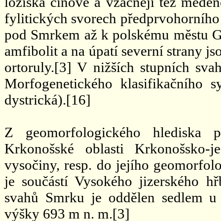
ložiska cínové a vzácněji též měděn
fylitických svorech předprvohorního 
pod Smrkem až k polskému městu Gie
amfibolit a na úpatí severní strany 
ortoruly.[3] V nižších stupních sva
Morfogenetického klasifikačního
dystrická).[16]
Z geomorfologického hlediska p
Krkonošské oblasti Krkonošsko-j
vysočiny, resp. do jejího geomorfol
je součástí Vysokého jizerského h
svahů Smrku je oddělen sedlem u 
výšky 693 m n. m.[3]