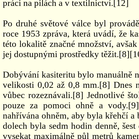
práci na pilách a v textilnictví.[12]
Po druhé světové válce byl provád
roce 1953 zpráva, která uvádí, že kas
této lokalitě značné množství, avša
jej dostupnými prostředky těžit.[8][1
Dobývání kasiteritu bylo manuálně n
velikosti 0,02 až 0,8 mm.[8] Dnes n
vůbec rozeznávali.[8] Jednotlivé št
pouze za pomoci ohně a vody.[9]
nahřívána ohněm, aby byla křehčí a b
dolech byla sedm hodin denně, šest
vysekat maximálně půl metrů kamene