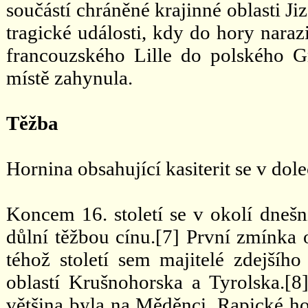
součástí chráněné krajinné oblasti Ji
tragické události, kdy do hory naraz
francouzského Lille do polského Gr
místě zahynula.
Těžba
Hornina obsahující kasiterit se v dole
Koncem 16. století se v okolí dne
důlní těžbou cínu.[7] První zmínka 
téhož století sem majitelé zdejšíh
oblastí Krušnohorska a Tyrolska.[8]
většina byla na Měděnci, Rapické ho