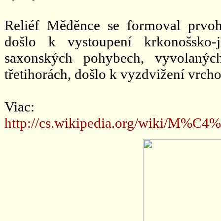
Reliéf Měděnce se formoval prvo
došlo k vystoupení krkonošsko-ji
saxonských pohybech, vyvolaných
třetihorách, došlo k vyzdvižení vrc
Viac:
http://cs.wikipedia.org/wiki/M