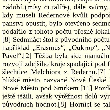
nádobí (mísy či talíře), dále svícny
kdy museli Redernové kvůli podpoř
panství opustit, bylo otevřeno sedmd
podařilo z tohoto počtu přesně lokal
[8] Sedmnáct štol z původního počtu
například „Erasmus“, „Oukrop“, „Na
Pavel“.[2] Těžba byla sice manuál
rozvoji zdejšího kraje spadající pod 
šlechtice Melchiora z Redernu.[7]
blízké město nazvané Nové České 
Nové Město pod Smrkem.[11] Pozdějš
ještě těžili, avšak výtěžnost dolů v
původních hodnot.[8] Horníci se ta