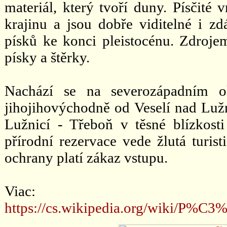
materiál, který tvoří duny. Písčité
krajinu a jsou dobře viditelné i z
písků ke konci pleistocénu. Zdrojem 
písky a štěrky.
Nachází se na severozápadním 
jihojihovýchodně od Veselí nad Lužni
Lužnicí - Třeboň v těsné blízkost
přírodní rezervace vede žlutá turist
ochrany platí zákaz vstupu.
Viac:
https://cs.wikipedia.org/wiki