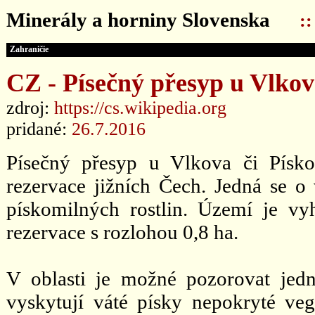
Minerály a horniny Slovenska
:
Zahraničie
CZ - Písečný přesyp u Vlko
zdroj:
https://cs.wikipedia.org
pridané:
26.7.2016
Písečný přesyp u Vlkova či Písko
rezervace jižních Čech. Jedná se 
pískomilných rostlin. Území je vy
rezervace s rozlohou 0,8 ha.
V oblasti je možné pozorovat jed
vyskytují váté písky nepokryté vege