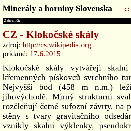
Minerály a horniny Slovenska
:
Zahraničie
CZ - Klokočské skály
zdroj:
http://cs.wikipedia.org
pridané:
17.6.2015
Klokočské skály vytvářejí skaln
křemenných pískovců svrchního tur
Nejvyšší bod (458 m n.m.) leží
jihovýchodě. Mírný strukturní sva
rozčleňují četné sufozní závrty, na 
stěny s tvary gravitačního odsed
vznikly skalní výklenky, pseudo