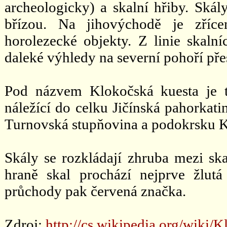
archeologicky) a skalní hřiby. Skál
břízou. Na jihovýchodě je zříce
horolezecké objekty. Z linie skaln
daleké výhledy na severní pohoří př
Pod názvem Klokočská kuesta je t
náležící do celku Jičínská pahorkat
Turnovská stupňovina a podokrsku K
Skály se rozkládají zhruba mezi ska
hraně skal prochází nejprve žlutá
průchody pak červená značka.
Zdroj:
http://cs.wikipedia.org/