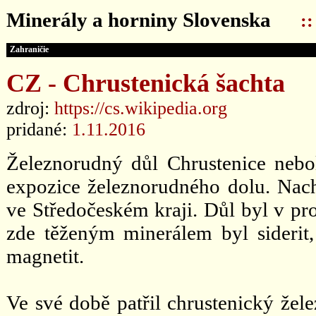
Minerály a horniny Slovenska
:
Zahraničie
CZ - Chrustenická šachta
zdroj:
https://cs.wikipedia.org
pridané:
1.11.2016
Železnorudný důl Chrustenice nebol
expozice železnorudného dolu. Nach
ve Středočeském kraji. Důl byl v p
zde těženým minerálem byl siderit
magnetit.
Ve své době patřil chrustenický žel