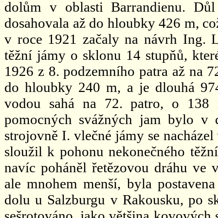
dolům v oblasti Barrandienu. Dů
dosahovala až do hloubky 426 m, což
v roce 1921 začaly na návrh Ing. L
těžní jámy o sklonu 14 stupňů, které
1926 z 8. podzemního patra až na 72.
do hloubky 240 m, a je dlouhá 974
vodou sahá na 72. patro, o 138 
pomocných svážných jam bylo v d
strojovně I. vlečné jámy se nacházel
sloužil k pohonu nekonečného těžní
navíc poháněl řetězovou dráhu ve v
ale mnohem menší, byla postaven
dolu u Salzburgu v Rakousku, po sko
sešrotováno, jako většina kovových s