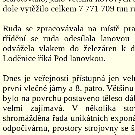
dole vytěžilo celkem 7 771 709 tun r
Ruda se zpracovávala na místě pra
třídění se ruda odesílala lanovo
odvážela vlakem do železáren k d
Loděnice říká Pod lanovkou.
Dnes je veřejnosti přístupná jen vel
první vlečné jámy a 8. patro. Většinu
bylo na povrchu postaveno těleso dál
velmi zajímavá. V několika sto
shromážděna řada unikátních exponát
odpočívárnu, prostory strojovny se š