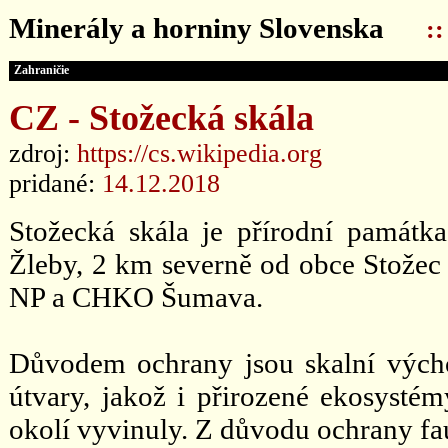
Minerály a horniny Slovenska
:
Zahraničie
CZ - Stožecká skála
zdroj:
https://cs.wikipedia.org
pridané:
14.12.2018
Stožecká skála je přírodní památk
Žleby, 2 km severně od obce Stožec 
NP a CHKO Šumava.
Důvodem ochrany jsou skalní vých
útvary, jakož i přirozené ekosystém
okolí vyvinuly. Z důvodu ochrany fau