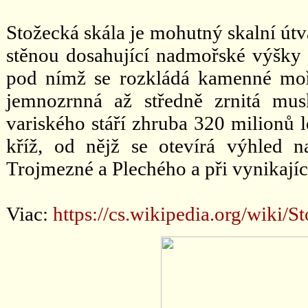
Stožecká skála je mohutný skalní útva
stěnou dosahující nadmořské výšky 
pod nímž se rozkládá kamenné moř
jemnozrnná až středně zrnitá musk
variského stáří zhruba 320 milionů 
kříž, od nějž se otevírá výhled n
Trojmezné a Plechého a při vynikající
Viac:
https://cs.wikipedia.org/w