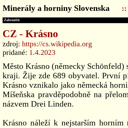
Minerály a horniny Slovenska
:
Zahraničie
CZ - Krásno
zdroj:
https://cs.wikipedia.org
pridané:
1.4.2023
Město Krásno (německy Schönfeld) s
kraji. Žije zde 689 obyvatel. První
Krásno vznikalo jako německá hornick
Míšeňska pravděpodobně na přelomu
názvem Drei Linden.
Krásno náleží k nejstarším horním 