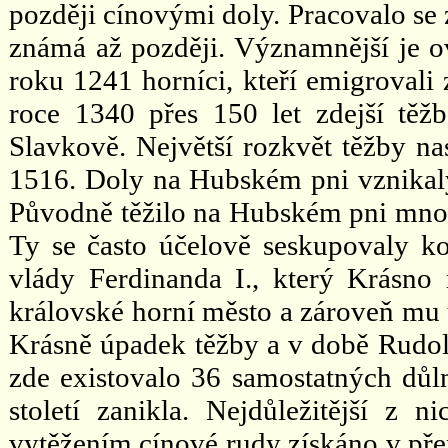
později cínovými doly. Pracovalo se 
známá až později. Významnější je o
roku 1241 horníci, kteří emigrovali 
roce 1340 přes 150 let zdejší těž
Slavkově. Největší rozkvět těžby na
1516. Doly na Hubském pni vznikaly
Původně těžilo na Hubském pni mnoh
Ty se často účelově seskupovaly 
vlády Ferdinanda I., který Krásno
královské horní město a zároveň mu ud
Krásně úpadek těžby a v době Rudolf
zde existovalo 36 samostatných důl
století zanikla. Nejdůležitější z
vytěžením cínové rudy získáno v přep