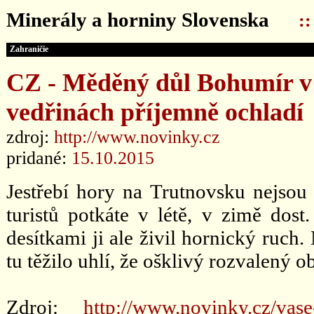
Minerály a horniny Slovenska
:
Zahraničie
CZ - Měděný důl Bohumír v 
vedřinách příjemně ochladí
zdroj:
http://www.novinky.cz
pridané:
15.10.2015
Jestřebí hory na Trutnovsku nejsou
turistů potkáte v létě, v zimě dos
desítkami ji ale živil hornický ruch
tu těžilo uhlí, že ošklivý rozvalený o
Zdroj:
http://www.novinky.cz/vase