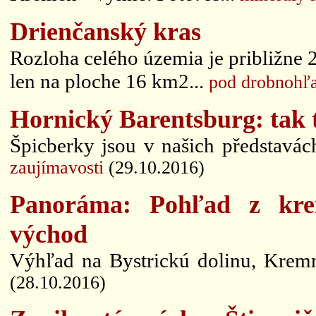
Drienčanský kras
Rozloha celého územia je približne
len na ploche 16 km2...
pod drobnohľ
Hornický Barentsburg: tak t
Špicberky jsou v našich představách
zaujímavosti
(29.10.2016)
Panoráma: Pohľad z kre
východ
Výhľad na Bystrickú dolinu, Krem
(28.10.2016)