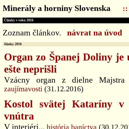
Minerály a horniny Slovenska
:
Články v roku 2016
Zoznam článkov.
návrat na úvod
články 2016
Organ zo Španej Doliny je u
ešte neprišli
Vzácny organ z dielne Majstra
zaujímavosti
(31.12.2016)
Kostol svätej Kataríny v
vnútra
V interiéri...
história baníctva
(30.12.20