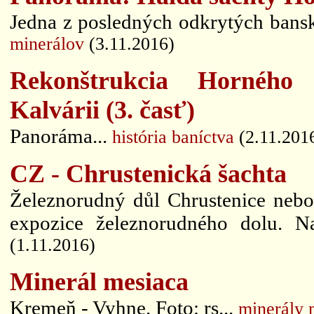
Jedna z posledných odkrytých banský
minerálov
(3.11.2016)
Rekonštrukcia Horného 
Kalvárii (3. časť)
Panoráma...
história baníctva
(2.11.201
CZ - Chrustenická šachta
Železnorudný důl Chrustenice nebol
expozice železnorudného dolu. N
(1.11.2016)
Minerál mesiaca
Kremeň - Vyhne. Foto: rs...
minerály 