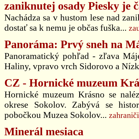
zaniknutej osady Piesky je č
Nachádza sa v hustom lese nad zani
dostať sa k nemu je občas fuška...
za
Panoráma: Prvý sneh na M
Panoramatický pohľad - zľava Máje
Haliny, vpravo vrch Sidorovo a Nízke
CZ - Hornické muzeum Krá
Hornické muzeum Krásno se naléz
okrese Sokolov. Zabývá se histo
pobočkou Muzea Sokolov...
zahranič
Minerál mesiaca