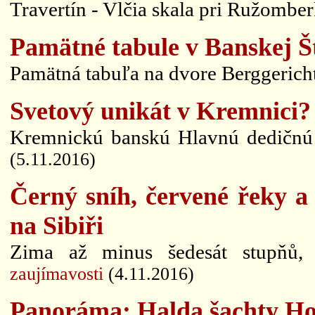
Travertín - Vlčia skala pri Ružomberk
Pamätné tabule v Banskej Št
Pamätná tabuľa na dvore Berggericht
Svetový unikát v Kremnici
Kremnickú banskú Hlavnú dedičnú š
(5.11.2016)
Černý sníh, červené řeky a 
na Sibiři
Zima až minus šedesát stupňů, z
zaujímavosti
(4.11.2016)
Panoráma: Halda šachty H