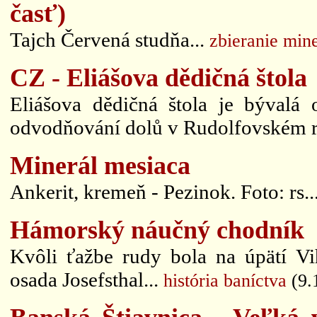
časť)
Tajch Červená studňa...
zbieranie min
CZ - Eliášova dědičná štola
Eliášova dědičná štola je bývalá 
odvodňování dolů v Rudolfovském r
Minerál mesiaca
Ankerit, kremeň - Pezinok. Foto: rs..
Hámorský náučný chodník
Kvôli ťažbe rudy bola na úpätí Vi
osada Josefsthal...
história baníctva
(9.