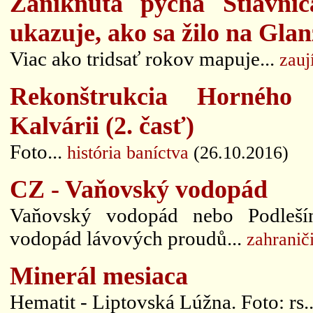
Zaniknutá pýcha Štiavnič
ukazuje, ako sa žilo na Gla
Viac ako tridsať rokov mapuje...
zauj
Rekonštrukcia Horného 
Kalvárii (2. časť)
Foto...
história baníctva
(26.10.2016)
CZ - Vaňovský vodopád
Vaňovský vodopád nebo Podlešín
vodopád lávových proudů...
zahranič
Minerál mesiaca
Hematit - Liptovská Lúžna. Foto: rs.