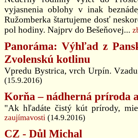
vyjasnenia oblohy v inak beznád
Ružomberka štartujeme dosť neskoro
pol hodiny. Najprv do Bešeňovej...
z
Panoráma: Výhľad z Pansk
Zvolenskú kotlinu
Vpredu Bystrica, vrch Urpín. Vzadu v
(15.9.2016)
Korňa – nádherná príroda a
"Ak hľadáte čistý kút prírody, mie
zaujímavosti
(14.9.2016)
CZ - Důl Michal