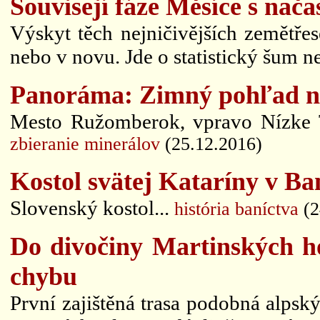
Souvisejí fáze Měsíce s nač
Výskyt těch nejničivějších zemětřes
nebo v novu. Jde o statistický šum n
Panoráma: Zimný pohľad na
Mesto Ružomberok, vpravo Nízke Ta
zbieranie minerálov
(25.12.2016)
Kostol svätej Kataríny v Ban
Slovenský kostol...
história baníctva
(2
Do divočiny Martinských ho
chybu
První zajištěná trasa podobná alpsk