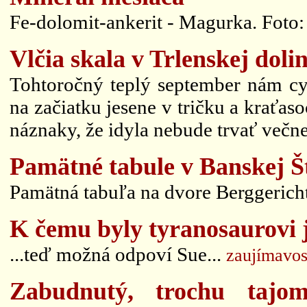
Fe-dolomit-ankerit - Magurka. Foto: 
Vlčia skala v Trlenskej dolin
Tohtoročný teplý september nám cy
na začiatku jesene v tričku a kraťaso
náznaky, že idyla nebude trvať večne
Pamätné tabule v Banskej Št
Pamätná tabuľa na dvore Berggericht
K čemu byly tyranosaurovi 
...teď možná odpoví Sue...
zaujímavos
Zabudnutý, trochu tajom