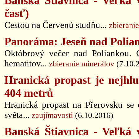
Banská Štiavnica - Veľká 
časť)
Cestou na Červenú studňu...
zbierani
Panoráma: Jeseň nad Polia
Októbrový večer nad Poliankou. 
hematitov...
zbieranie minerálov
(7.10.
Hranická propast je nejhlu
404 metrů
Hranická propast na Přerovsku se o
světa...
zaujímavosti
(6.10.2016)
Banská Štiavnica - Veľká 