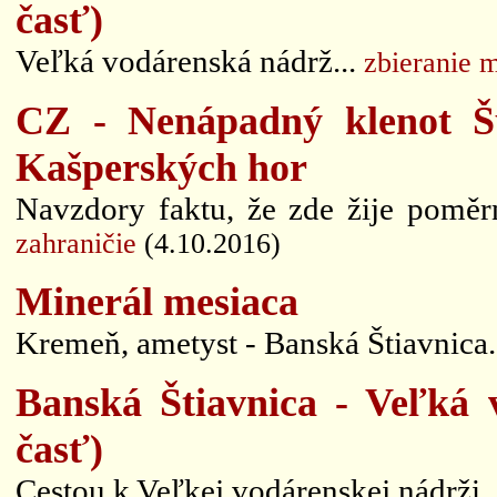
časť)
Veľká vodárenská nádrž...
zbieranie 
CZ - Nenápadný klenot Šu
Kašperských hor
Navzdory faktu, že zde žije poměrn
zahraničie
(4.10.2016)
Minerál mesiaca
Kremeň, ametyst - Banská Štiavnica. 
Banská Štiavnica - Veľká 
časť)
Cestou k Veľkej vodárenskej nádrži.