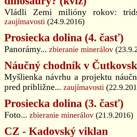
dinosaury? (kvíz)
Vládli Zemi milióny rokov: trids
zaujímavosti
(24.9.2016)
Prosiecka dolina (4. časť)
Panorámy...
zbieranie minerálov
(23.9.
Náučný chodník v Čutkovske
Myšlienka návrhu a projektu náučn
pred približne...
zaujímavosti
(22.9.201
Prosiecka dolina (3. časť)
Foto...
zbieranie minerálov
(21.9.2016)
CZ - Kadovský viklan