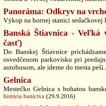
Panoráma: Odkryv na vrcho
Výkop na hornej stanici sedačkovej 
Banská Štiavnica - Veľká 
časť)
Do Banskej Štiavnice prichádzam
osvedčenom parkovisku pri predajni
autobusom, ale ideme do mesta peši.
Gelnica
Mestečko Gelnica s bohatou banskou
história baníctva
(29.9.2016)