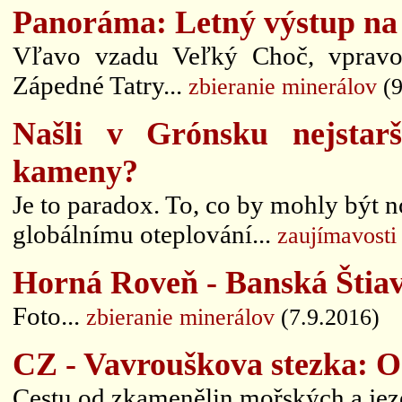
Panoráma: Letný výstup na
Vľavo vzadu Veľký Choč, vpravo
Zápedné Tatry...
zbieranie minerálov
(9
Našli v Grónsku nejstarš
kameny?
Je to paradox. To, co by mohly být no
globálnímu oteplování...
zaujímavosti
Horná Roveň - Banská Štiavn
Foto...
zbieranie minerálov
(7.9.2016)
CZ - Vavrouškova stezka: Od
Cestu od zkamenělin mořských a jeze