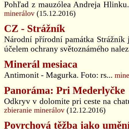
Pohľad z mauzólea Andreja Hlinku. 
minerálov
(15.12.2016)
CZ - Strážník
Národní přírodní památka Strážník 
účelem ochrany světoznámého nalezi
Minerál mesiaca
Antimonit - Magurka. Foto: rs...
mine
Panoráma: Pri Mederlyčke
Odkryv v dolomite pri ceste na cha
zbieranie minerálov
(12.12.2016)
Povrchová těžba jako umění?