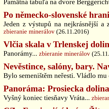
Pamätná tabuľa na dvore Berggericht
Po německo-slovenské hrani
Jeden z výstupů na nejkrásnější a 
zbieranie minerálov
(26.11.2016)
Vlčia skala v Trlenskej dolin
Panorámy...
zbieranie minerálov
(25.11
Nevěstince, salóny, bary. Na
Bylo semeništěm neřesti. Vládlo mu
Panoráma: Prosiecka dolin
Vyšný koniec tiesňavy Vráta...
zbiera