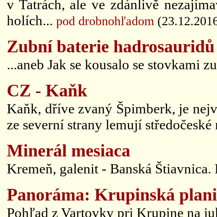
v Tatrách, ale ve zdánlivě nezajím
holích...
pod drobnohľadom
(23.12.201
Zubní baterie hadrosauridů
...aneb Jak se kousalo se stovkami zu
CZ - Kaňk
Kaňk, dříve zvaný Špimberk, je nej
ze severní strany lemují středočeské
Minerál mesiaca
Kremeň, galenit - Banská Štiavnica. F
Panoráma: Krupinská plani
Pohľad z Vartovky pri Krupine na ju