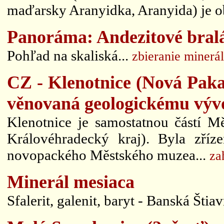
maďarsky Aranyidka, Aranyida) je o
Panoráma: Andezitové bral
Pohľad na skaliská...
zbieranie minerá
CZ - Klenotnice (Nová Paka)
věnovaná geologickému výv
Klenotnice je samostatnou částí M
Královéhradecký kraj). Byla zříz
novopackého Městského muzea...
za
Minerál mesiaca
Sfalerit, galenit, baryt - Banská Štiav