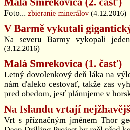
Malá Smrekovica (2. časť)
Foto...
zbieranie minerálov
(4.12.2016)
V Barmě vykutali gigantický
Na severu Barmy vykopali jeden 
(3.12.2016)
Malá Smrekovica (1. časť)
Letný dovolenkový deň láka na výlet
nám ďaleko cestovať, takže zas vyh
pred obedom, jesť plánujeme v horsk
Na Islandu vrtají nejžhavějš
Vrt s příznačným jménem Thor ge
Deep Drilling Project by měl před k