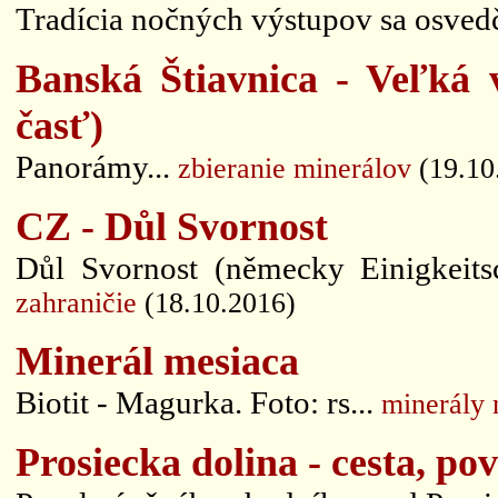
Tradícia nočných výstupov sa osvedč
Banská Štiavnica - Veľká 
časť)
Panorámy...
zbieranie minerálov
(19.10
CZ - Důl Svornost
Důl Svornost (německy Einigkeitsc
zahraničie
(18.10.2016)
Minerál mesiaca
Biotit - Magurka. Foto: rs...
minerály 
Prosiecka dolina - cesta, po