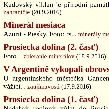
Kadovský viklan je přírodní památk
zahraničie
(20.9.2016)
Minerál mesiaca
Azurit - Piesky. Foto: rs...
minerály m
Prosiecka dolina (2. časť)
Foto...
zbieranie minerálov
(18.9.2016)
V Argentině vykopali obrov
U argentinského městečka Gancen
vážící...
zaujímavosti
(17.9.2016)
Prosiecka dolina (1. časť)
Nedeľný rodinný výlet do Prosie