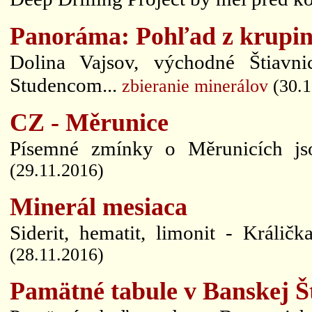
Panoráma: Pohľad z krupins
Dolina Vajsov, východné Štiav
Studencom...
zbieranie minerálov
(30.1
CZ - Měrunice
Písemné zmínky o Měrunicích jso
(29.11.2016)
Minerál mesiaca
Siderit, hematit, limonit - Králičk
(28.11.2016)
Pamätné tabule v Banskej Št