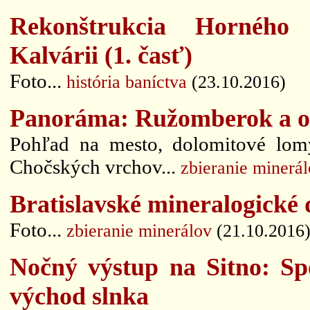
Rekonštrukcia Horného 
Kalvárii (1. časť)
Foto...
história baníctva
(23.10.2016)
Panoráma: Ružomberok a ok
Pohľad na mesto, dolomitové lom
Chočských vrchov...
zbieranie minerá
Bratislavské mineralogické 
Foto...
zbieranie minerálov
(21.10.2016
Nočný výstup na Sitno: Spo
východ slnka