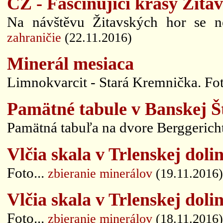
CZ - Fascinující krásy Žita
Na návštěvu Žitavských hor se n
zahraničie
(22.11.2016)
Minerál mesiaca
Limnokvarcit - Stará Kremnička. Foto
Pamätné tabule v Banskej Št
Pamätná tabuľa na dvore Berggericht
Vlčia skala v Trlenskej dolin
Foto...
zbieranie minerálov
(19.11.2016)
Vlčia skala v Trlenskej dolin
Foto...
zbieranie minerálov
(18.11.2016)