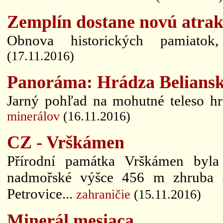
Zemplín dostane novú atrak
Obnova historických pamiatok,
(17.11.2016)
Panoráma: Hrádza Beliansk
Jarný pohľad na mohutné teleso h
minerálov
(16.11.2016)
CZ - Vrškámen
Přírodní památka Vrškámen byla
nadmořské výšce 456 m zhruba 5
Petrovice...
zahraničie
(15.11.2016)
Minerál mesiaca