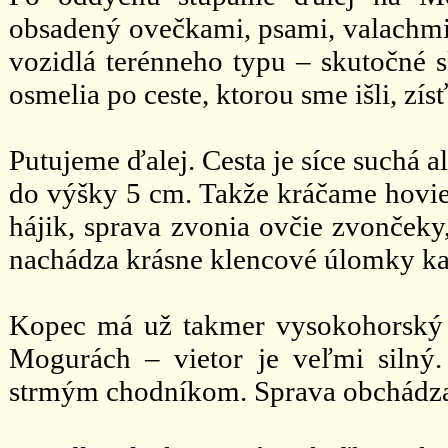
obsadený ovečkami, psami, valachmi,
vozidlá terénneho typu – skutočné 
osmelia po ceste, ktorou sme išli, zí
Putujeme ďalej. Cesta je síce suchá 
do výšky 5 cm. Takže kráčame hov
hájik, sprava zvonia ovčie zvončeky
nachádza krásne klencové úlomky kal
Kopec má už takmer vysokohorský c
Mogurách – vietor je veľmi silný.
strmým chodníkom. Sprava obchádza