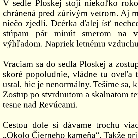
V sedle Ploskej stojí niekoľko roko
chránená pred zúrivým vetrom. Aj my
niečo zjedli. Dcérka ďalej ísť nech
stúpam pár minút smerom na vr
výhľadom. Napriek letnému vzduchu 
Vraciam sa do sedla Ploskej a zost
skoré popoludnie, vládne tu oveľa t
ustal, hic je nenormálny. Tešíme sa,
Zostup po stvrdnutom a skalnatom te
tesne nad Revúcami.
Cestou dole si dávame trochu via
„Okolo Čierneho kameňa“. Takže pri 