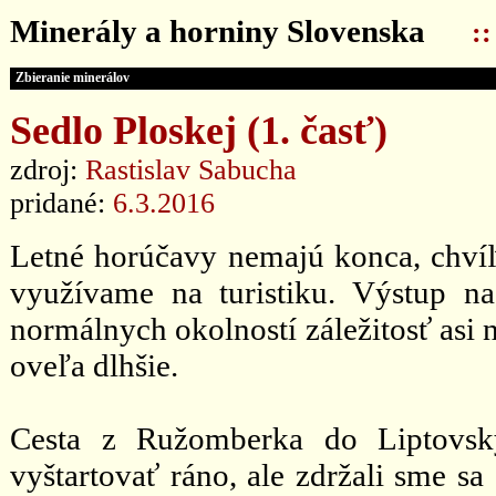
Minerály a horniny Slovenska
:
Zbieranie minerálov
Sedlo Ploskej (1. časť)
zdroj:
Rastislav Sabucha
pridané:
6.3.2016
Letné horúčavy nemajú konca, chvíľ
využívame na turistiku. Výstup n
normálnych okolností záležitosť asi 
oveľa dlhšie.
Cesta z Ružomberka do Liptovsk
vyštartovať ráno, ale zdržali sme sa