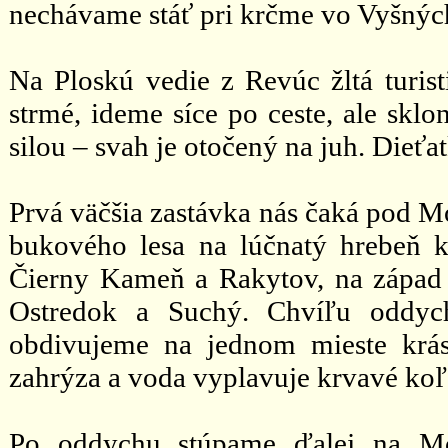
nechávame stáť pri krčme vo Vyšnýc
Na Ploskú vedie z Revúc žltá turist
strmé, ideme síce po ceste, ale sklo
silou – svah je otočený na juh. Dieť
Prvá väčšia zastávka nás čaká pod 
bukového lesa na lúčnatý hrebeň 
Čierny Kameň a Rakytov, na západ 
Ostredok a Suchý. Chvíľu oddyc
obdivujeme na jednom mieste krás
zahrýza a voda vyplavuje krvavé koľ
Po oddychu stúpame ďalej na Mog