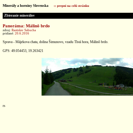
Minerály a horniny Slovenska
:: prepni na celú stránku
Zbieranie minerálov
Panoráma: Málinô brdo
zdroj:
Rastislav Sabucha
pridané:
20.6.2016
Sprava - Májekova chata, dolina Šimunovo, vzadu Tlstá hora, Málinô brdo.
GPS: 49.054453, 19.263421
rs