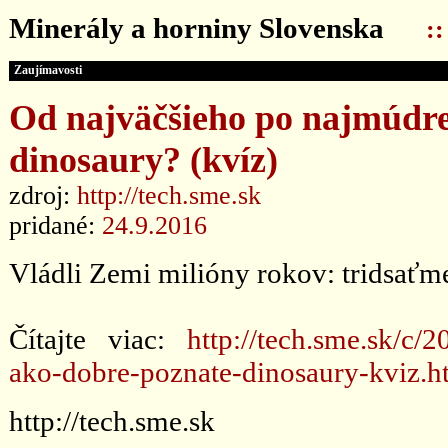
Minerály a horniny Slovenska
:
Zaujímavosti
Od najväčšieho po najmúdre
dinosaury? (kvíz)
zdroj:
http://tech.sme.sk
pridané:
24.9.2016
Vládli Zemi milióny rokov: tridsaťmet
Čítajte viac:
http://tech.sme.sk/c
ako-dobre-poznate-dinosaury-kviz.h
http://tech.sme.sk