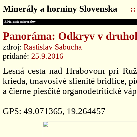
Minerály a horniny Slovenska
:
Zbieranie minerálov
Panoráma: Odkryv v druhoh
zdroj:
Rastislav Sabucha
pridané:
25.9.2016
Lesná cesta nad Hrabovom pri Ruž
krieda, tmavosivé slienité bridlice, 
a čierne piesčité organodetritické vápe
GPS: 49.071365, 19.264457