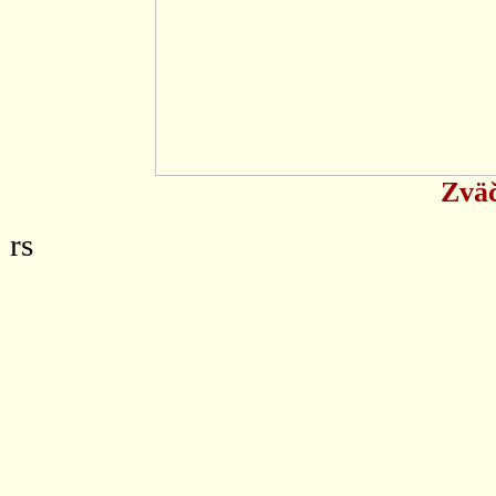
Zväč
rs