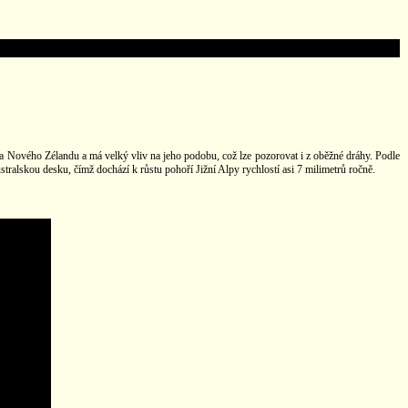
ova Nového Zélandu a má velký vliv na jeho podobu, což lze pozorovat i z oběžné dráhy. Podle
tralskou desku, čímž dochází k růstu pohoří Jižní Alpy rychlostí asi 7 milimetrů ročně.