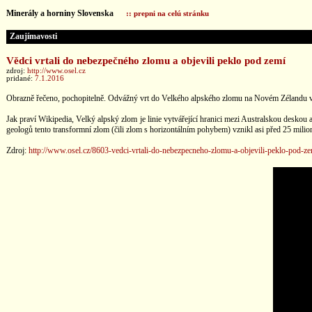
Minerály a horniny Slovenska
:: prepni na celú stránku
Zaujímavosti
Vědci vrtali do nebezpečného zlomu a objevili peklo pod zemí
zdroj:
http://www.osel.cz
pridané:
7.1.2016
Obrazně řečeno, pochopitelně. Odvážný vrt do Velkého alpského zlomu na Novém Zélandu vy
Jak praví Wikipedia, Velký alpský zlom je linie vytvářející hranici mezi Australskou deskou
geologů tento transformní zlom (čili zlom s horizontálním pohybem) vznikl asi před 25 milio
Zdroj:
http://www.osel.cz/8603-vedci-vrtali-do-nebezpecneho-zlomu-a-objevili-peklo-pod-ze