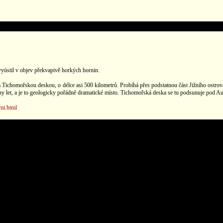
ústil v objev překvapivě horkých hornin.
 a Tichomořskou deskou, o délce asi 500 kilometrů. Probíhá přes podstatnou část Jižního ostr
ny let, a je to geologicky pořádně dramatické místo. Tichomořská deska se tu podsunuje pod Aus
mi.html