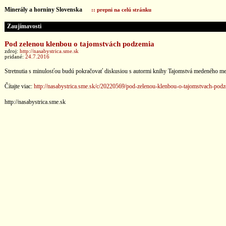
Minerály a horniny Slovenska
:: prepni na celú stránku
Zaujímavosti
Pod zelenou klenbou o tajomstvách podzemia
zdroj:
http://nasabystrica.sme.sk
pridané:
24.7.2016
Stretnutia s minulosťou budú pokračovať diskusiou s autormi knihy Tajomstvá medeného me
Čítajte viac:
http://nasabystrica.sme.sk/c/20220569/pod-zelenou-klenbou-o-tajomstvach-podz
http://nasabystrica.sme.sk