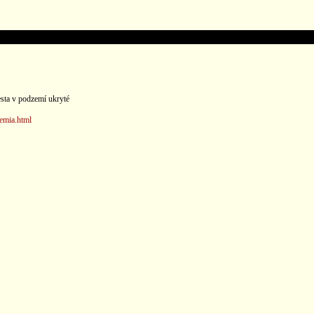
sta v podzemí ukryté
emia.html