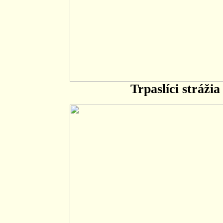
Trpaslíci stráži