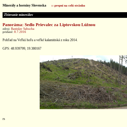
Minerály a horniny Slovenska
:: prepni na celú stránku
Zbieranie minerálov
Panoráma: Sedlo Prievalec za Liptovskou Lúžnou
zdroj:
Rastislav Sabucha
pridané:
8.7.2016
Pohľad na Veľkú hoľu a veľké kalamitiská z roku 2014.
GPS: 48.939799, 19.380167
rs