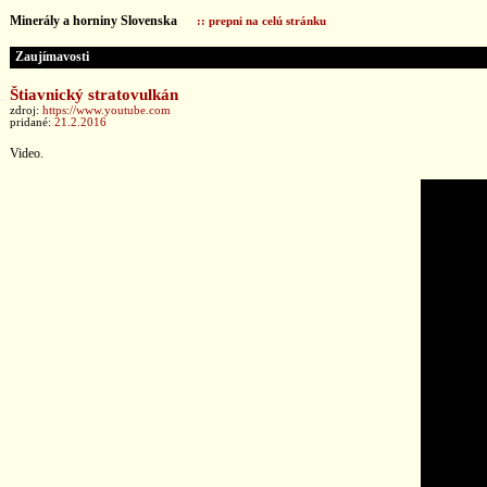
Minerály a horniny Slovenska
:: prepni na celú stránku
Zaujímavosti
Štiavnický stratovulkán
zdroj:
https://www.youtube.com
pridané:
21.2.2016
Video.