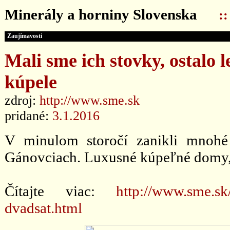
Minerály a horniny Slovenska
:
Zaujímavosti
Mali sme ich stovky, ostalo l
kúpele
zdroj:
http://www.sme.sk
pridané:
3.1.2016
V minulom storočí zanikli mnohé
Gánovciach. Luxusné kúpeľné domy, 
Čítajte viac:
http://www.sme.sk
dvadsat.html