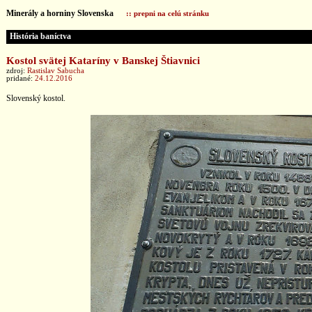
Minerály a horniny Slovenska
:: prepni na celú stránku
História baníctva
Kostol svätej Kataríny v Banskej Štiavnici
zdroj:
Rastislav Sabucha
pridané:
24.12.2016
Slovenský kostol.