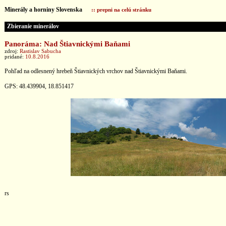
Minerály a horniny Slovenska
:: prepni na celú stránku
Zbieranie minerálov
Panoráma: Nad Štiavnickými Baňami
zdroj:
Rastislav Sabucha
pridané:
10.8.2016
Pohľad na odlesnený hrebeň Štiavnických vrchov nad Štiavnickými Baňami.
GPS: 48.439904, 18.851417
rs