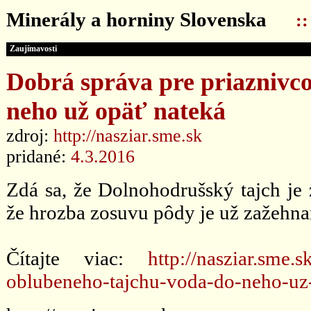
Minerály a horniny Slovenska
:
Zaujímavosti
Dobrá správa pre priaznivc
neho už opäť nateká
zdroj:
http://nasziar.sme.sk
pridané:
4.3.2016
Zdá sa, že Dolnohodrušský tajch je 
že hrozba zosuvu pôdy je už zažehna
Čítajte viac:
http://nasziar.sme.
oblubeneho-tajchu-voda-do-neho-uz-