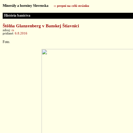
Minerály a horniny Slovenska
:: prepni na celú stránku
História baníctva
Štôlňa Glanzenberg v Banskej Štiavnici
zdroj:
rs
pridané:
6.8.2016
Foto.