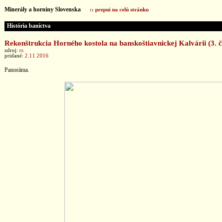
Minerály a horniny Slovenska
:: prepni na celú stránku
História baníctva
Rekonštrukcia Horného kostola na banskoštiavnickej Kalvárii (3. č
zdroj:
rs
pridané:
2.11.2016
Panoráma.