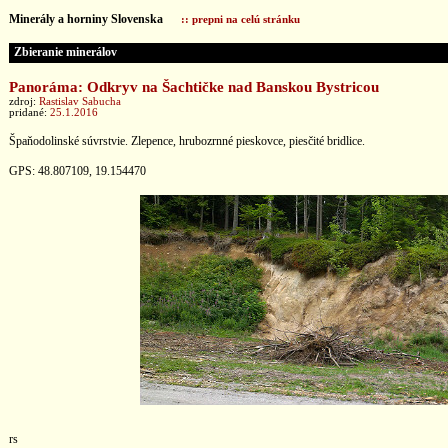
Minerály a horniny Slovenska
:: prepni na celú stránku
Zbieranie minerálov
Panoráma: Odkryv na Šachtičke nad Banskou Bystricou
zdroj:
Rastislav Sabucha
pridané:
25.1.2016
Špaňodolinské súvrstvie. Zlepence, hrubozrnné pieskovce, piesčité bridlice.
GPS: 48.807109, 19.154470
rs